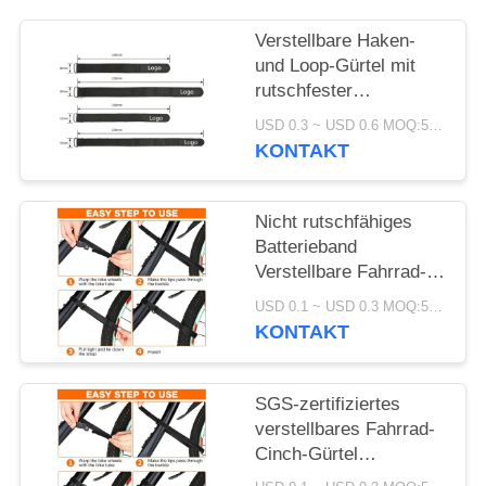
Verstellbare Haken-
und Loop-Gürtel mit
rutschfester
Silikonunterstützung
USD 0.3 ~ USD 0.6 MOQ:500 STÜCK
für eine sichere
KONTAKT
Batteriebefestigung und
elektronischen Schutz
Nicht rutschfähiges
Batterieband
Verstellbare Fahrrad-
Cinch-Gürtel SGS-
USD 0.1 ~ USD 0.3 MOQ:500 Stück
zertifiziertes
KONTAKT
Fahrradzubehör für den
einfachen Transport
SGS-zertifiziertes
verstellbares Fahrrad-
Cinch-Gürtel
Schlupfffester Batterie-