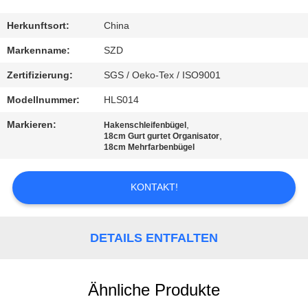
KONTAKT
Herkunftsort:
China
MIT
Markenname:
SZD
UNS
Zertifizierung:
SGS / Oeko-Tex / ISO9001
Modellnummer:
HLS014
NEUIGKEITEN
Markieren:
,
Hakenschleifenbügel
,
18cm Gurt gurtet Organisator
18cm Mehrfarbenbügel
BITTE UM
EIN
KONTAKT!
ANGEBOT
DETAILS ENTFALTEN
SITEMAP
DATENSCHUTZRICHTLINIE
Ähnliche Produkte