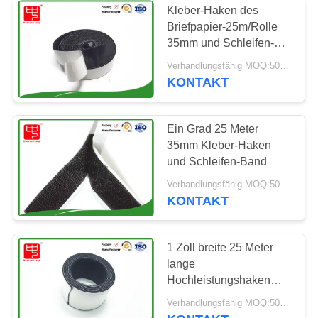
Kleber-Haken des
Haken-und
Briefpapier-25m/Rolle
35mm und Schleifen-
Schleifen-
Band
Verhandlungsfähig MOQ:500 METER
Haarspangen
KONTAKT
Ein Grad 25 Meter
35mm Kleber-Haken
10
und Schleifen-Band
Haken-und
Verhandlungsfähig MOQ:500 METER
KONTAKT
Schleifen-Haar-
Rollen
1 Zoll breite 25 Meter
lange
Hochleistungshaken
und Schleifen-Band
9
Verhandlungsfähig MOQ:500 METER