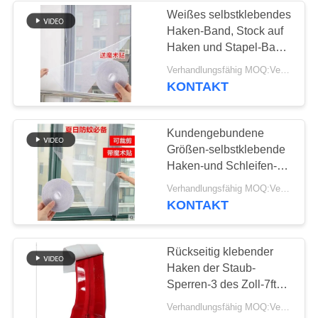
Weißes selbstklebendes
Haken-Band, Stock auf
56
Haken und Stapel-Band-
Haken-und
Rolle
Verhandlungsfähig MOQ:Verhandlung
KONTAKT
Schleifen-Ski-Bügel
Kundengebundene
Größen-selbstklebende
Haken-und Schleifen-
Band-Hitzebeständigkeit
65
Verhandlungsfähig MOQ:Verhandlung
KONTAKT
Doppeltes versah
Haken und
Rückseitig klebender
Haken der Staub-
Schleifen-Rolle mit
Sperren-3 des Zoll-7ft
Seiten
und Schleifen-Band
Verhandlungsfähig MOQ:Verhandlung