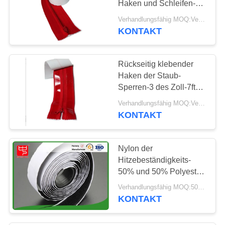
Haken und Schleifen-
30
Band
Verhandlungsfähig MOQ:Verhandlung
Elastische Haken-
KONTAKT
und Schleifen-Bügel
Rückseitig klebender
Haken der Staub-
Sperren-3 des Zoll-7ft
und Schleifen-Band
Verhandlungsfähig MOQ:Verhandlung
KONTAKT
10
Haken-und
Nylon der
Schleifen-Alphabet-
Hitzebeständigkeits-
50% und 50% Polyester-
Buchstaben
klebender Haken und
Verhandlungsfähig MOQ:500 METER
Schleifen-Band
KONTAKT
22