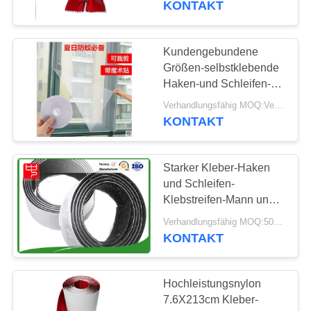
KONTAKT
11
Haken-und
Kundengebundene
Größen-selbstklebende
Schleifen-Gepäck-
Haken-und Schleifen-
Band-Hitzebeständigkeit
Bügel
Verhandlungsfähig MOQ:Verhandlung
KONTAKT
Starker Kleber-Haken
15
und Schleifen-
Nylonbügel des
Klebstreifen-Mann und
weibliche Seite an
gewebten Materials
Verhandlungsfähig MOQ:500meters
KONTAKT
Hochleistungsnylon
7.6X213cm Kleber-