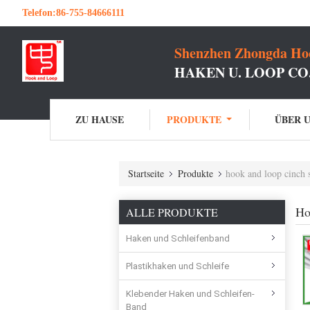
Telefon:
86-755-84666111
Shenzhen Zhongda Hoo
HAKEN U. LOOP C
ZU HAUSE
PRODUKTE
ÜBER 
Startseite
Produkte
hook and loop cinch s
Ho
ALLE PRODUKTE
Haken und Schleifenband
Plastikhaken und Schleife
Klebender Haken und Schleifen-
Band