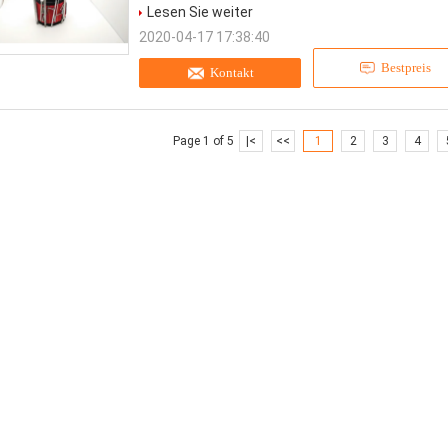
Lesen Sie weiter
2020-04-17 17:38:40
Bestpreis
Kontakt
Page 1 of 5
|<
<<
1
2
3
4