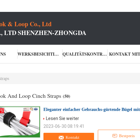
k & Loop Co., Ltd
O., LTD SHENZHEN-ZHONGDA
UNS
WERKSBESICHTIGUNG
QUALITÄTSKONTROLLE
KONTAKT MIT
traps
ok And Loop Cinch Straps
(50)
Eleganter einfacher Gebrauchs-gürtende Bügel mi
Lesen Sie weiter
2023-06-30 08:19:41
Bestpreis
Kontakt