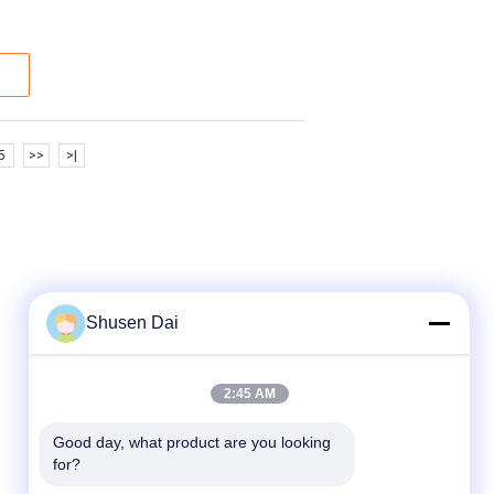
5
>>
>|
Shusen Dai
2:45 AM
Good day, what product are you looking 
for?