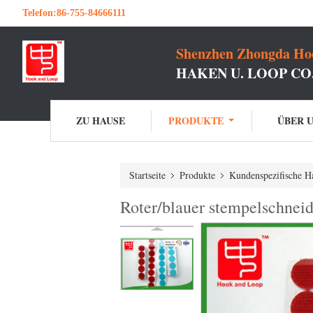
Telefon:
86-755-84666111
Shenzhen Zhongda Hoo
HAKEN U. LOOP C
ZU HAUSE
PRODUKTE
ÜBER 
Startseite
Produkte
Kundenspezifische H
Roter/blauer stempelschnei