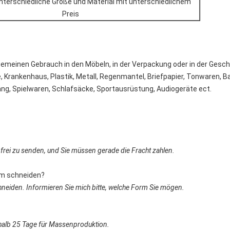
nterschiedliche Größe und Material mit unterschiedlichem
Preis
lgemeinen Gebrauch in den Möbeln, in der Verpackung oder in der Gesc
e, Krankenhaus, Plastik, Metall, Regenmantel, Briefpapier, Tonwaren, 
ng, Spielwaren, Schlafsäcke, Sportausrüstung, Audiogeräte ect.
e frei zu senden, und Sie müssen gerade die Fracht zahlen.
orm schneiden?
neiden. Informieren Sie mich bitte, welche Form Sie mögen.
rhalb 25 Tage für Massenproduktion.