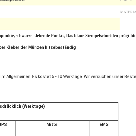
MATERIA
npunkte
schwarze klebende Punkte
Das blaue Stempelschneiden prägt hit
,
,
ker Kleber der Münzen hitzebeständig
. Im Allgemeinen. Es kostet 5~10 Werktage. Wir versuchen unser Best
sdrücklich (Werktage)
UPS
Mittel
EMS