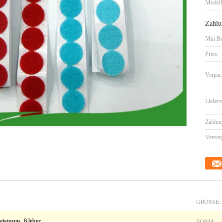
Model
Zahlu
Min Be
Preis:
Verpac
Lieferz
Zahlun
Versor
GRÖSSE:
FORM:
eistungs, Kleber