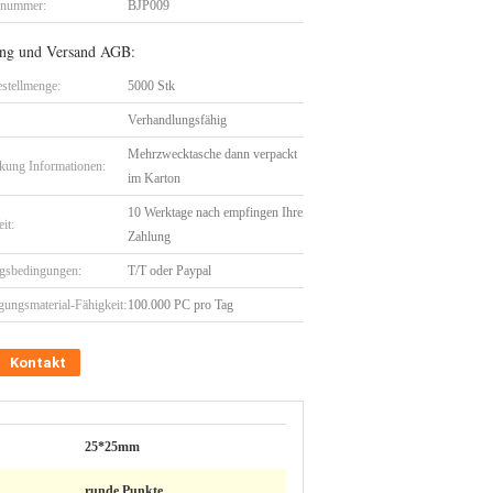
lnummer:
BJP009
ng und Versand AGB:
stellmenge:
5000 Stk
Verhandlungsfähig
Mehrzwecktasche dann verpackt
kung Informationen:
im Karton
10 Werktage nach empfingen Ihre
eit:
Zahlung
gsbedingungen:
T/T oder Paypal
gungsmaterial-Fähigkeit:
100.000 PC pro Tag
Kontakt
25*25mm
runde Punkte