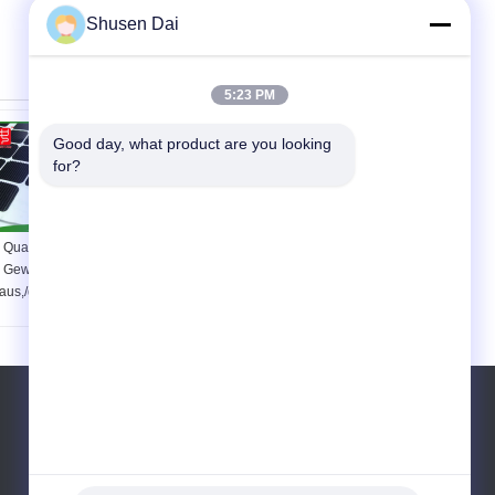
Shusen Dai
5:23 PM
Good day, what product are you looking 
for?
Quadratische Form-
Dauerhafter
Gewohnheit bessert
weißer/rosa kleiner
aus,/gestempelschnittene
Dots In Rolls With
klebrige Flecken
10mm - 150mm
Durchmesser
Telefon:
86-755-84666111