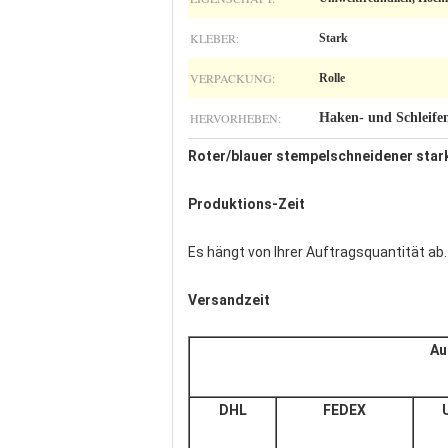
KLEBER:
Stark
VERPACKUNG:
Rolle
HERVORHEBEN:
Haken- und Schleife
Roter/blauer stempelschneidener star
Produktions-Zeit
Es hängt von Ihrer Auftragsquantität ab
Versandzeit
Au
DHL
FEDEX