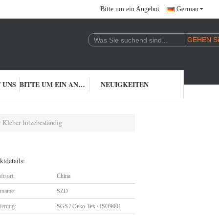
Bitte um ein Angebot
German
 UNS
BITTE UM EIN ANGEBOT
NEUIGKEITEN
 Kleber hitzebeständig
tdetails:
ftsort:
China
nname:
SZD
zierung:
SGS / Oeko-Tex / ISO9001