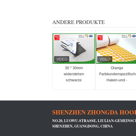
ANDERE PRODUKTE
30 * 30mm
Orange
widerstehen
Farbkundenspezifisch
schwarze
Haken-und -
Nylonhaken-
schleifen-Flecken,
Schleife, Kleber-
die in der Rolle Eco
Haken und
freundlich verpacken
Schleifen-klebrige
SHENZHEN ZHONGDA HOOK 
Punkt-Kälte
NO.20, LUOWU-STRASSE, LIULIAN-GEMEINSCHA
HENZHEN, GUANGDONG, CHINA