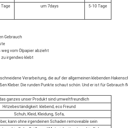
6 Tage
um 7days
5-10 Tage
ren Gebrauch
ste
s weg vom Ölpapier abzieht
s zu irgendwo klebt
chneidene Verarbeitung, die auf der allgemeinen klebenden Hakenschle
en Kleber. Die runden Punkte schaut schön. Und er ist für Gebrauch fle
das ganzes unser Produkt sind umweltfreundlich
Hitzebeständigkeit. klebend, eco Freund
Schuh, Kleid, Kleidung, Sofa,
eber, kann ohne irgendeinen Schaden removeable sein