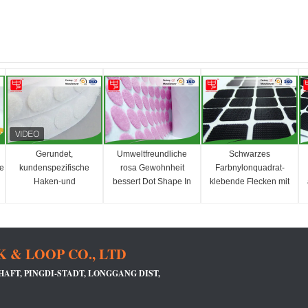
Gerundet,
Umweltfreundliche
Schwarzes
e
kundenspezifische
rosa Gewohnheit
Farbnylonquadrat-
Haken-und
bessert Dot Shape In
klebende Flecken mit
Schleifen-Flecken-
Rolls aus
runder Ecke
Punkte schneiden
& LOOP CO., LTD
FT, PINGDI-STADT, LONGGANG DIST, S