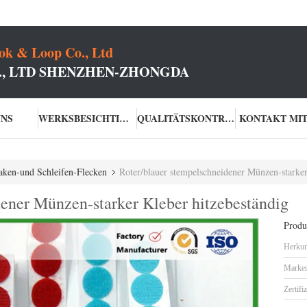
k & Loop Co., Ltd
O., LTD SHENZHEN-ZHONGDA
UNS
WERKSBESICHTIGUNG
QUALITÄTSKONTROLLE
KONTAKT MIT
aken-und Schleifen-Flecken
Roter/blauer stempelschneidener Münzen-starker
dener Münzen-starker Kleber hitzebeständig
Produk
Herkun
Marke
Zertifi