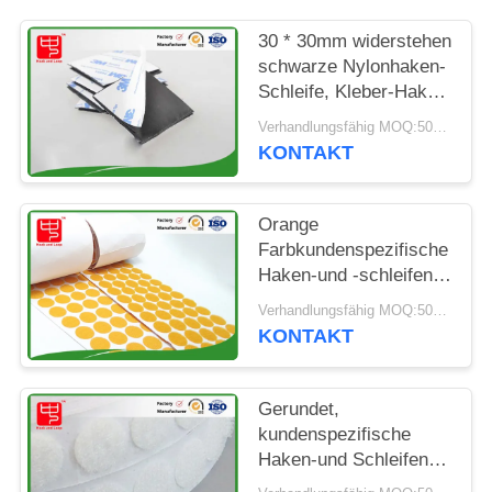
30 * 30mm widerstehen
schwarze Nylonhaken-
Schleife, Kleber-Haken
und Schleifen-klebrige
Verhandlungsfähig MOQ:5000 Stk
Punkt-Kälte
KONTAKT
Orange
Farbkundenspezifische
Haken-und -schleifen-
Flecken, die in der
Verhandlungsfähig MOQ:5000 Stk
Rolle Eco freundlich
KONTAKT
verpacken
Gerundet,
kundenspezifische
Haken-und Schleifen-
Flecken-Punkte