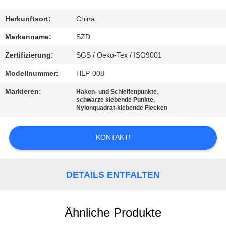
KONTAKT
Herkunftsort:
China
MIT
Markenname:
SZD
UNS
Zertifizierung:
SGS / Oeko-Tex / ISO9001
Modellnummer:
HLP-008
NEUIGKEITEN
Markieren:
,
Haken- und Schleifenpunkte
,
schwarze klebende Punkte
Nylonquadrat-klebende Flecken
BITTE UM
EIN
KONTAKT!
ANGEBOT
DETAILS ENTFALTEN
SITEMAP
DATENSCHUTZRICHTLINIE
Ähnliche Produkte