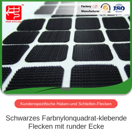
Zhongda
Hook
&
Loop
Co.,
Ltd.
All
Rights
ZU
Reserved.
HAUSE
PRODUKTE
ÜBER
UNS
WERKSBESICHTIGUNG
Kundenspezifische Haken-und Schleifen-Flecken
Schwarzes Farbnylonquadrat-klebende
QUALITÄTSKONTROLLE
Flecken mit runder Ecke