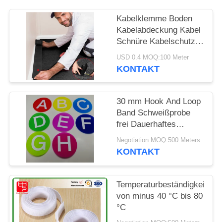
Kabelklemme Boden
Kabelabdeckung Kabel
Schnüre Kabelschutz
Kabelmanagement Nur
USD 0.4 MOQ:100 Meter
für gewerbliche
KONTAKT
Büroteppiche
30 mm Hook And Loop
Band Schweißprobe
frei Dauerhaftes
starkes Festband
Negotiation MOQ:500 Meters
geeignet für
KONTAKT
Textilherstellung und
Reparatur
Temperaturbeständigkeit
von minus 40 °C bis 80
°C