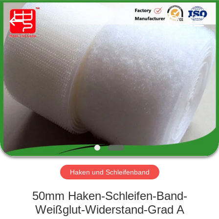
Zhongda
Hook
&
Loop
Co.,
Ltd.
All
Rights
ZU
Reserved.
HAUSE
PRODUKTE
ÜBER
UNS
WERKSBESICHTIGUNG
Haken und Schleifenband
50mm Haken-Schleifen-Band-
QUALITÄTSKONTROLLE
Weißglut-Widerstand-Grad A