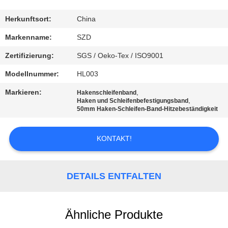
KONTAKT
Herkunftsort:
China
MIT
Markenname:
SZD
UNS
Zertifizierung:
SGS / Oeko-Tex / ISO9001
Modellnummer:
HL003
NEUIGKEITEN
Markieren:
,
Hakenschleifenband
,
Haken und Schleifenbefestigungsband
50mm Haken-Schleifen-Band-Hitzebeständigkeit
BITTE UM
EIN
KONTAKT!
ANGEBOT
DETAILS ENTFALTEN
SITEMAP
DATENSCHUTZRICHTLINIE
Ähnliche Produkte