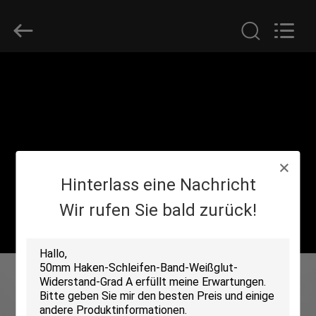
Zhongda
Hook
&
Loop
Co.,
Ltd.
All
Rights
ZU
Reserved.
HAUSE
PRODUKTE
Hinterlass eine Nachricht
ÜBER
UNS
Wir rufen Sie bald zurück!
WERKSBESICHTIGUNG
QUALITÄTSKONTROLLE