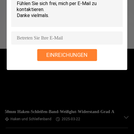
KONTAKT
MIT
UNS
NEUIGKEITEN
EINREICHUNGEN
BITTE UM
EIN
ANGEBOT
SITEMAP
50mm Haken-Schleifen-Band-Weißglut-Widerstand-Grad A
Haken und Schleifenband
2025-03-22
DATENSCHUTZRICHTLINIE