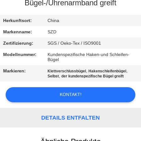
Bügel-/Uhrenarmband greift
KONTAKT
MIT
Herkunftsort:
China
UNS
Markenname:
SZD
Zertifizierung:
SGS / Oeko-Tex / ISO9001
NEUIGKEITEN
Modellnummer:
Kundenspezifische Haken-und Schleifen-
Bügel
BITTE UM
Markieren:
,
,
Klettverschlussbügel
Hakenschleifenbügel
,
Selbst
der kundenspezifische Bügel greift
EIN
ANGEBOT
KONTAKT!
SITEMAP
DETAILS ENTFALTEN
DATENSCHUTZRICHTLINIE