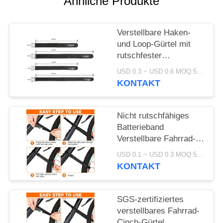
Ähnliche Produkte
Verstellbare Haken-
und Loop-Gürtel mit
rutschfester
Silikonunterstützung
USD 0.3 ~ USD 0.6 MOQ:500 STÜCK
für eine sichere
KONTAKT
Batteriebefestigung und
elektronischen Schutz
Nicht rutschfähiges
Batterieband
Verstellbare Fahrrad-
Cinch-Gürtel SGS-
USD 0.1 ~ USD 0.3 MOQ:500 Stück
zertifiziertes
KONTAKT
Fahrradzubehör für den
einfachen Transport
SGS-zertifiziertes
verstellbares Fahrrad-
Cinch-Gürtel