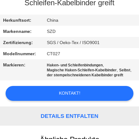
Schleifen-Kabelbinder greift
KONTAKT
MIT
Herkunftsort:
China
UNS
Markenname:
SZD
Zertifizierung:
SGS / Oeko-Tex / ISO9001
NEUIGKEITEN
Modellnummer:
CT027
Markieren:
,
Haken- und Schleifenbindungen
BITTE UM
,
,
Magische Haken-Schleifen-Kabelbinder
Selbst
der stempelschneidenen Kabelbinder greift
EIN
ANGEBOT
KONTAKT!
SITEMAP
DETAILS ENTFALTEN
DATENSCHUTZRICHTLINIE