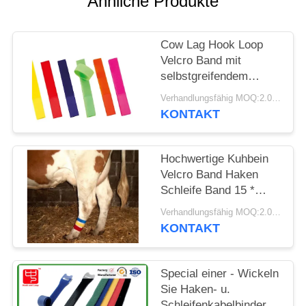
Ähnliche Produkte
Cow Lag Hook Loop
Velcro Band mit
selbstgreifendem
Design und
Verhandlungsfähig MOQ:2.000 PC
verschiedenen
KONTAKT
Farbauswahl
Hochwertige Kuhbein
Velcro Band Haken
Schleife Band 15 *
180mm anpassbar
Verhandlungsfähig MOQ:2.000 PC
KONTAKT
Special einer - Wickeln
Sie Haken- u.
Schleifenkabelbinder