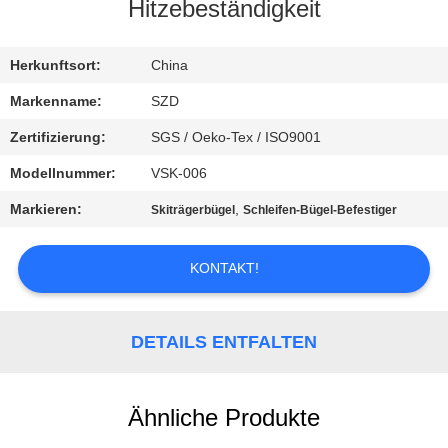
Hitzebeständigkeit
KONTAKT
MIT
Herkunftsort:
China
UNS
Markenname:
SZD
Zertifizierung:
SGS / Oeko-Tex / ISO9001
NEUIGKEITEN
Modellnummer:
VSK-006
Markieren:
,
Skiträgerbügel
Schleifen-Bügel-Befestiger
BITTE UM
EIN
KONTAKT!
ANGEBOT
DETAILS ENTFALTEN
SITEMAP
Ähnliche Produkte
DATENSCHUTZRICHTLINIE