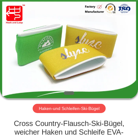
Zhongda
Hook
&
Loop
Co.,
Ltd.
All
Rights
ZU
Reserved.
HAUSE
PRODUKTE
ÜBER
UNS
WERKSBESICHTIGUNG
Haken-und Schleifen-Ski-Bügel
Cross Country-Flausch-Ski-Bügel,
QUALITÄTSKONTROLLE
weicher Haken und Schleife EVA-