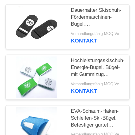
Dauerhafter Skischuh-
Fördermaschinen-
Bügel,
Gebirgselastischer
Verhandlungsfähig MOQ:Verhandelbar
Haken und Schleifen-
KONTAKT
Bügel
Hochleistungsskischuh-
Energie-Bügel, Bügel-
mit Gummizug
Extragröße
Verhandlungsfähig MOQ:Verhandelbar
KONTAKT
EVA-Schaum-Haken-
Schleifen-Ski-Bügel,
Befestiger gurtet
Leichtgewichtler
Verhandlungsfähig MOQ:Verhandelbar