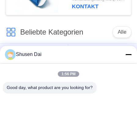
KONTAKT
Beliebte Kategorien
Alle
Haken und
Plastikhaken und
Shusen Dai
Schleifenband
Schleife
1:56 PM
Kundenspezifische
Klebender Haken und
Haken-und Schleifen-
Good day, what product are you looking for?
Schleifen-Band
Flecken
Haken und Schleifen-
Haken-und Schleifen-
Kabelbinder
Bügel
Doppeltes versah