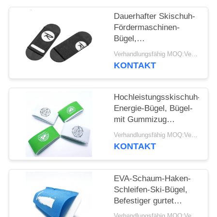
Dauerhafter Skischuh-
Fördermaschinen-
Bügel,
Gebirgselastischer
Verhandlungsfähig MOQ:Verhandelbar
Haken und Schleifen-
KONTAKT
Bügel
Hochleistungsskischuh-
Energie-Bügel, Bügel-
mit Gummizug
Extragröße
Verhandlungsfähig MOQ:Verhandelbar
KONTAKT
EVA-Schaum-Haken-
Schleifen-Ski-Bügel,
Befestiger gurtet
Leichtgewichtler
Verhandlungsfähig MOQ:Verhandelbar