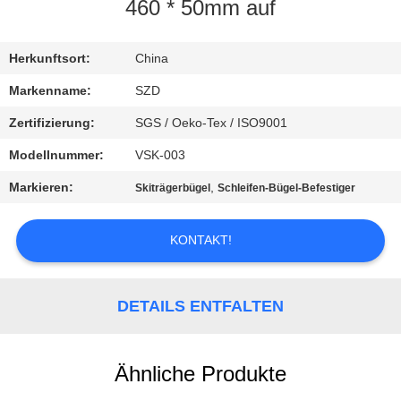
460 * 50mm auf
KONTAKT
MIT
Herkunftsort:
China
UNS
Markenname:
SZD
Zertifizierung:
SGS / Oeko-Tex / ISO9001
NEUIGKEITEN
Modellnummer:
VSK-003
Markieren:
,
Skiträgerbügel
Schleifen-Bügel-Befestiger
BITTE UM
EIN
KONTAKT!
ANGEBOT
DETAILS ENTFALTEN
SITEMAP
Ähnliche Produkte
DATENSCHUTZRICHTLINIE