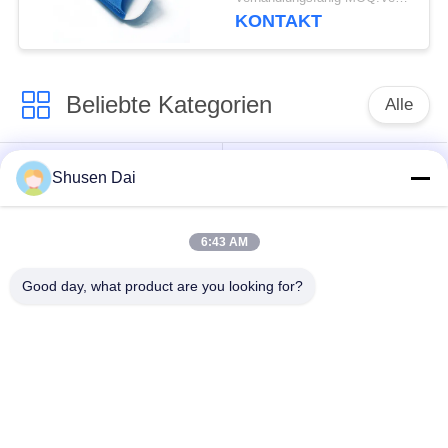
KONTAKT
Beliebte Kategorien
Alle
Haken und
Plastikhaken und
Shusen Dai
Schleifenband
Schleife
6:43 AM
Kundenspezifische
Klebender Haken und
Haken-und Schleifen-
Good day, what product are you looking for?
Schleifen-Band
Flecken
Haken und Schleifen-
Haken-und Schleifen-
Kabelbinder
Bügel
Doppeltes versah