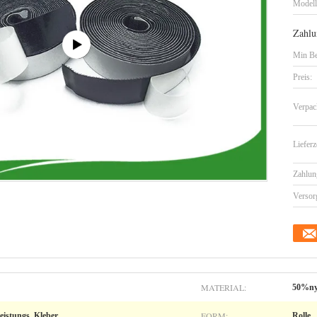
Model
Zahlu
Min Be
Preis:
Verpac
Lieferz
Zahlun
Versor
MATERIAL:
50%ny
FORM:
eistungs, Kleber
Rolle