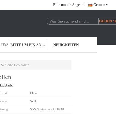
Bitte um ein Angebot
German
 UNS
BITTE UM EIN ANGEBOT
NEUIGKEITEN
 Schleife Eco rollen
ollen
tdetails:
ftsort:
China
nname:
SZD
zierung:
SGS / Oeko-Tex / ISO9001