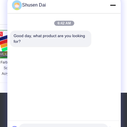
Shusen Dai
6:42 AM
Good day, what product are you looking 
for?
Farbiger Haken-und
Umweltfreundliches,
Schleifen-Band-
selbstklebendes
Acrylkleber, Soem-
Pilzhakenband,
Haken u. Schleifen-
einfache Installation
Band selbstklebend
für Fliegengitter
Telefon:
86-755-84666111