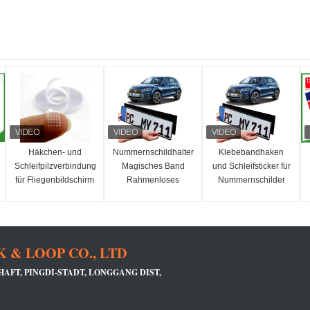
Häkchen- und
Nummernschildhalter
Klebebandhaken
Schleifpilzverbindung
Magisches Band
und Schleifsticker für
für Fliegenbildschirm
Rahmenloses
Nummernschilder
Klebebandnetznetz
Fahrzeug
von Fahrzeugen
für Fenster
Nummernschildhalter
Klebeband
& LOOP CO., LTD
FT, PINGDI-STADT, LONGGANG DIST, S