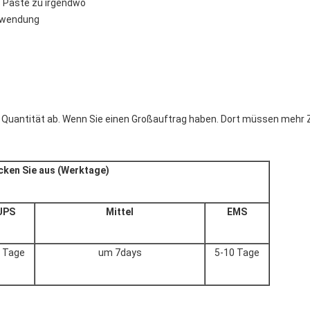
es Paste zu irgendwo
Anwendung
 Quantität ab. Wenn Sie einen Großauftrag haben. Dort müssen mehr Z
cken Sie aus (Werktage)
UPS
Mittel
EMS
6 Tage
um 7days
5-10 Tage