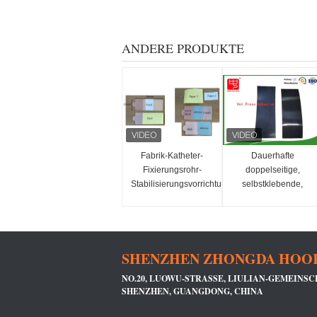
ANDERE PRODUKTE
Fabrik-Katheter-
Dauerhafte
Fixierungsrohr-
doppelseitige,
Stabilisierungsvorrichtung-
selbstklebende,
Halter-Klettband mit
warmschmelzende,
Rückenkleber
flexible Schleife und
Haken für Fitness-
Tracker und
SHENZHEN ZHONGDA HOOK 
medizinische
Wearables
NO.20, LUOWU-STRASSE, LIULIAN-GEMEINSCHA
HENZHEN, GUANGDONG, CHINA