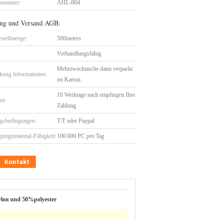
lnummer:
AHL-004
ng und Versand AGB:
stellmenge:
500meters
Verhandlungsfähig
Mehrzwecktasche dann verpackt
kung Informationen:
im Karton
10 Werktage nach empfingen Ihre
eit:
Zahlung
gsbedingungen:
T/T oder Paypal
gungsmaterial-Fähigkeit:
100.000 PC pro Tag
Kontakt
lon und 50%polyester