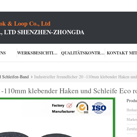
k & Loop Co., Ltd
O., LTD SHENZHEN-ZHONGDA
UNS
WERKSBESICHTIGUNG
QUALITÄTSKONTROLLE
KONTAKT MIT
 Schleifen-Band
Industrieller freundlicher 20 -110mm klebender Haken und
20 -110mm klebender Haken und Schleife Eco r
Produk
Herkun
Marke
Zertifi