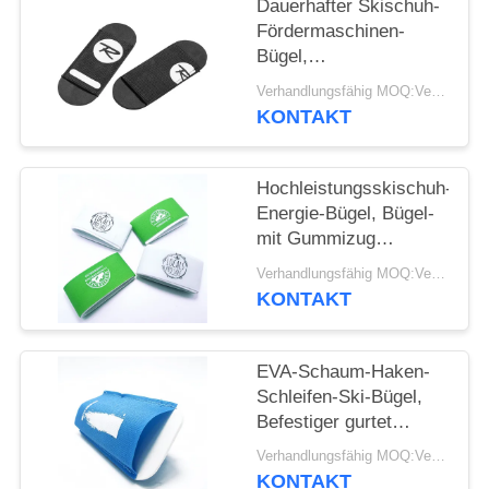
Dauerhafter Skischuh-
Fördermaschinen-
Bügel,
Gebirgselastischer
Verhandlungsfähig MOQ:Verhandelbar
Haken und Schleifen-
KONTAKT
Bügel
Hochleistungsskischuh-
Energie-Bügel, Bügel-
mit Gummizug
Extragröße
Verhandlungsfähig MOQ:Verhandelbar
KONTAKT
EVA-Schaum-Haken-
Schleifen-Ski-Bügel,
Befestiger gurtet
Leichtgewichtler
Verhandlungsfähig MOQ:Verhandelbar
KONTAKT