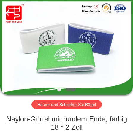
Zhongda
Hook
&
Loop
Co.,
Ltd.
All
Rights
ZU
Reserved.
HAUSE
PRODUKTE
ÜBER
UNS
WERKSBESICHTIGUNG
Haken-und Schleifen-Ski-Bügel
Naylon-Gürtel mit rundem Ende, farbig
QUALITÄTSKONTROLLE
18 * 2 Zoll