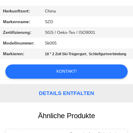
KONTAKT
Herkunftsort:
China
MIT
Markenname:
SZD
UNS
Zertifizierung:
SGS / Oeko-Tex / ISO9001
Modellnummer:
Sk005
NEUIGKEITEN
Markieren:
,
18 * 2 Zoll Ski-Trägergurt
Schleifgurtverbindung
BITTE UM
KONTAKT!
EIN
ANGEBOT
DETAILS ENTFALTEN
SITEMAP
Ähnliche Produkte
DATENSCHUTZRICHTLINIE