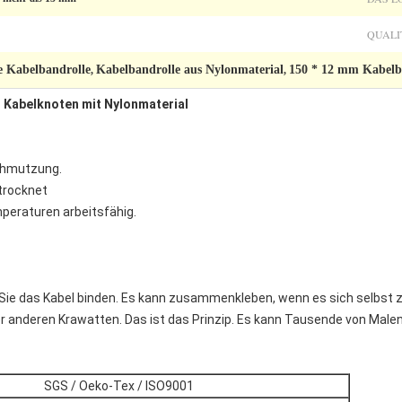
QUALI
e Kabelbandrolle
Kabelbandrolle aus Nylonmaterial
150 * 12 mm Kabelb
,
,
n Kabelknoten mit Nylonmaterial
chmutzung.
trocknet
mperaturen arbeitsfähig.
Sie das Kabel binden. Es kann zusammenkleben, wenn es sich selbst z
er anderen Krawatten. Das ist das Prinzip. Es kann Tausende von Mal
SGS / Oeko-Tex / ISO9001