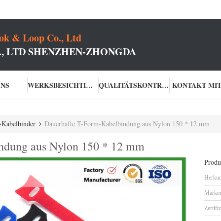
k & Loop Co., Ltd
O., LTD SHENZHEN-ZHONGDA
UNS
WERKSBESICHTIGUNG
QUALITÄTSKONTROLLE
KONTAKT MIT
-Kabelbinder
Dauerhafte T-Form-Kabelbindung aus Nylon 150 * 12 mm
ndung aus Nylon 150 * 12 mm
Produk
Herkun
Marke
Zertifi