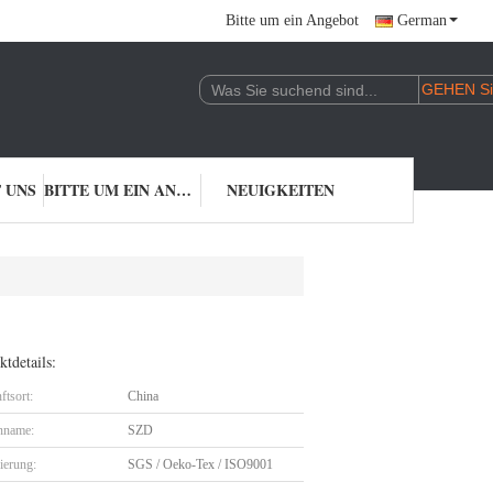
Bitte um ein Angebot
German
 UNS
BITTE UM EIN ANGEBOT
NEUIGKEITEN
tdetails:
ftsort:
China
nname:
SZD
zierung:
SGS / Oeko-Tex / ISO9001