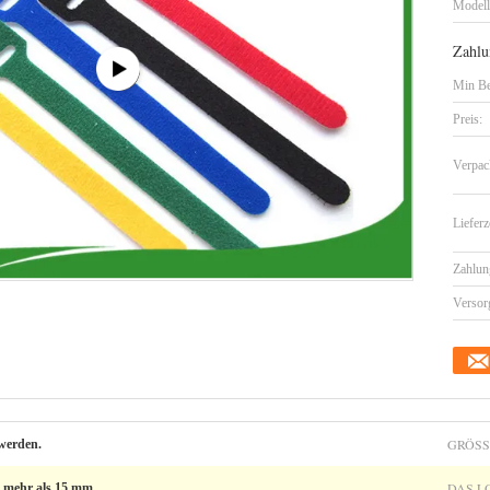
Model
Zahlu
Min Be
Preis:
Verpac
Lieferz
Zahlun
Versor
GRÖSS
werden.
DAS L
ht mehr als 15 mm