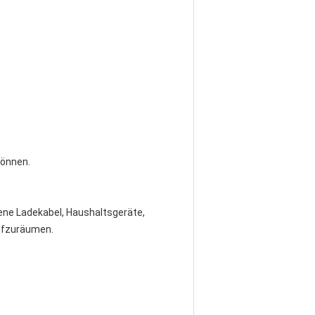
können.
dene Ladekabel, Haushaltsgeräte,
aufzuräumen.