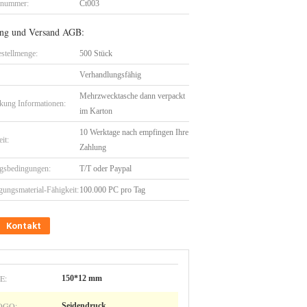
lnummer:
Ct003
ng und Versand AGB:
stellmenge:
500 Stück
Verhandlungsfähig
Mehrzwecktasche dann verpackt
kung Informationen:
im Karton
10 Werktage nach empfingen Ihre
eit:
Zahlung
gsbedingungen:
T/T oder Paypal
gungsmaterial-Fähigkeit:
100.000 PC pro Tag
Kontakt
E:
150*12 mm
OGO:
Seidendruck