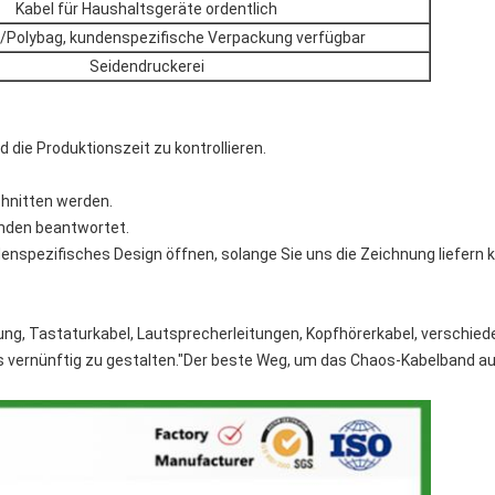
Kabel für Haushaltsgeräte ordentlich
/Polybag, kundenspezifische Verpackung verfügbar
Seidendruckerei
nd die Produktionszeit zu kontrollieren.
chnitten werden.
unden beantwortet.
denspezifisches Design öffnen, solange Sie uns die Zeichnung liefern 
tung, Tastaturkabel, Lautsprecherleitungen, Kopfhörerkabel, verschie
 es vernünftig zu gestalten."Der beste Weg, um das Chaos-Kabelband 