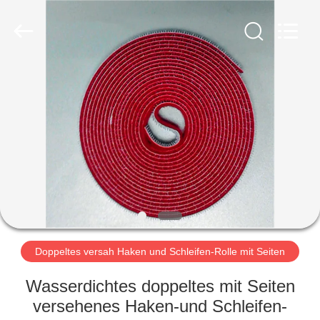
Zhongda
Hook
&
Loop
Co.,
Ltd.
All
Rights
ZU
Reserved.
HAUSE
PRODUKTE
ÜBER
UNS
WERKSBESICHTIGUNG
Doppeltes versah Haken und Schleifen-Rolle mit Seiten
Wasserdichtes doppeltes mit Seiten
QUALITÄTSKONTROLLE
versehenes Haken-und Schleifen-