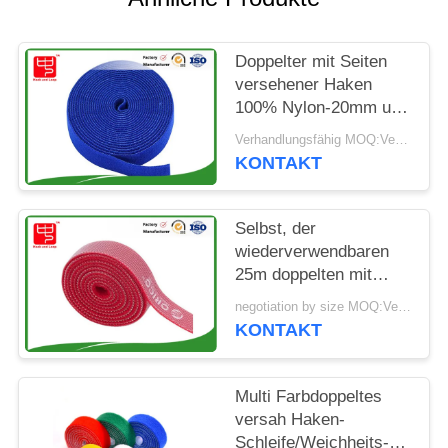
Doppelter mit Seiten
versehener Haken
100% Nylon-20mm und
Schleifen-Rolle
Verhandlungsfähig MOQ:Verkäuflich
KONTAKT
Selbst, der
wiederverwendbaren
25m doppelten mit
Seiten versehenen
negotiation by size MOQ:Verkäuflich
Haken und Schleifen-
KONTAKT
Band greift
Multi Farbdoppeltes
versah Haken-
Schleife/Weichheits-