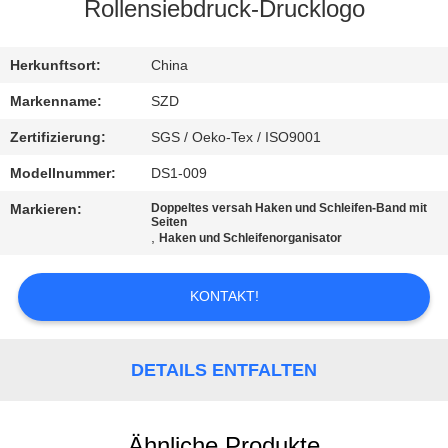
Rollensiebdruck-Drucklogo
KONTAKT
MIT
Herkunftsort:
China
UNS
Markenname:
SZD
Zertifizierung:
SGS / Oeko-Tex / ISO9001
NEUIGKEITEN
Modellnummer:
DS1-009
Markieren:
Doppeltes versah Haken und Schleifen-Band mit
BITTE UM
Seiten
,
Haken und Schleifenorganisator
EIN
ANGEBOT
KONTAKT!
SITEMAP
DETAILS ENTFALTEN
DATENSCHUTZRICHTLINIE
Ähnliche Produkte