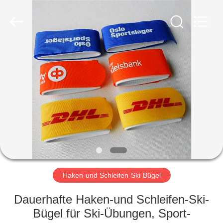
Zhongda
Hook
&
Loop
Co.,
Ltd.
All
Rights
ZU
Reserved.
HAUSE
PRODUKTE
ÜBER
UNS
WERKSBESICHTIGUNG
Haken-und Schleifen-Ski-Bügel
Dauerhafte Haken-und Schleifen-Ski-
QUALITÄTSKONTROLLE
Bügel für Ski-Übungen, Sport-