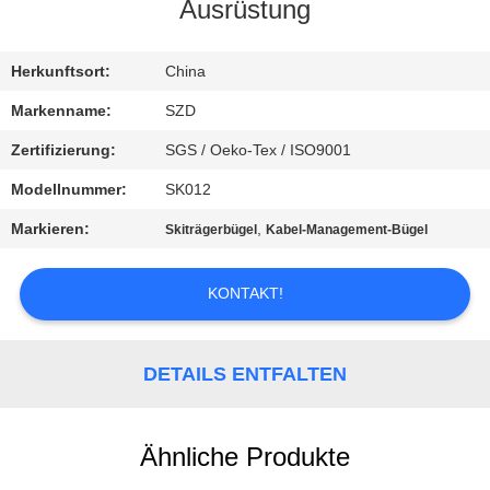
Ausrüstung
KONTAKT
MIT
Herkunftsort:
China
UNS
Markenname:
SZD
Zertifizierung:
SGS / Oeko-Tex / ISO9001
NEUIGKEITEN
Modellnummer:
SK012
Markieren:
,
Skiträgerbügel
Kabel-Management-Bügel
BITTE UM
EIN
KONTAKT!
ANGEBOT
DETAILS ENTFALTEN
SITEMAP
Ähnliche Produkte
DATENSCHUTZRICHTLINIE