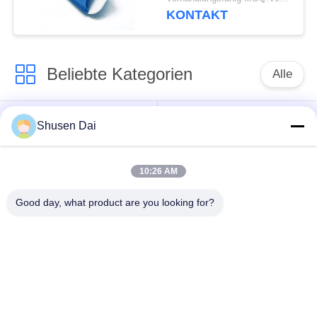
KONTAKT
Beliebte Kategorien
Alle
Haken und
Plastikhaken und
Shusen Dai
Schleifenband
Schleife
10:26 AM
Kundenspezifische
Klebender Haken und
Haken-und Schleifen-
Good day, what product are you looking for?
Schleifen-Band
Flecken
Haken und Schleifen-
Haken-und Schleifen-
Kabelbinder
Bügel
Doppeltes versah