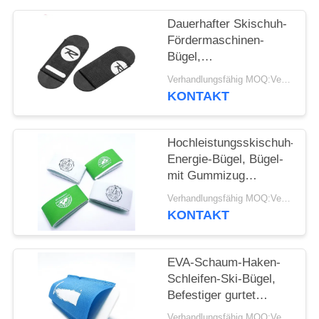
Dauerhafter Skischuh-
Fördermaschinen-
Bügel,
Gebirgselastischer
Verhandlungsfähig MOQ:Verhandelbar
Haken und Schleifen-
KONTAKT
Bügel
Hochleistungsskischuh-
Energie-Bügel, Bügel-
mit Gummizug
Extragröße
Verhandlungsfähig MOQ:Verhandelbar
KONTAKT
EVA-Schaum-Haken-
Schleifen-Ski-Bügel,
Befestiger gurtet
Leichtgewichtler
Verhandlungsfähig MOQ:Verhandelbar