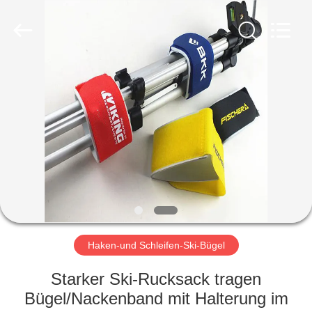
Zhongda
Hook
&
Loop
Co.,
Ltd.
All
Rights
ZU
Reserved.
HAUSE
PRODUKTE
ÜBER
UNS
WERKSBESICHTIGUNG
Haken-und Schleifen-Ski-Bügel
Starker Ski-Rucksack tragen
QUALITÄTSKONTROLLE
Bügel/Nackenband mit Halterung im