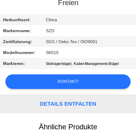
Freien
KONTAKT
MIT
Herkunftsort:
China
UNS
Markenname:
SZD
Zertifizierung:
SGS / Oeko-Tex / ISO9001
NEUIGKEITEN
Modellnummer:
SK015
Markieren:
,
Skiträgerbügel
Kabel-Management-Bügel
BITTE UM
EIN
KONTAKT!
ANGEBOT
DETAILS ENTFALTEN
SITEMAP
Ähnliche Produkte
DATENSCHUTZRICHTLINIE