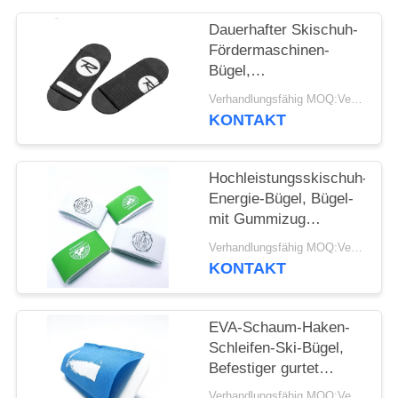
Dauerhafter Skischuh-
Fördermaschinen-
Bügel,
Gebirgselastischer
Verhandlungsfähig MOQ:Verhandelbar
Haken und Schleifen-
KONTAKT
Bügel
Hochleistungsskischuh-
Energie-Bügel, Bügel-
mit Gummizug
Extragröße
Verhandlungsfähig MOQ:Verhandelbar
KONTAKT
EVA-Schaum-Haken-
Schleifen-Ski-Bügel,
Befestiger gurtet
Leichtgewichtler
Verhandlungsfähig MOQ:Verhandelbar