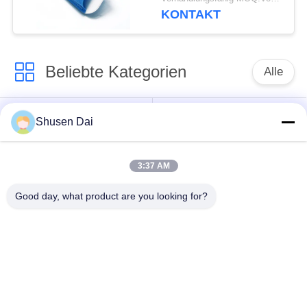
KONTAKT
Beliebte Kategorien
Alle
Haken und
Plastikhaken und
Shusen Dai
Schleifenband
Schleife
3:37 AM
Kundenspezifische
Klebender Haken und
Haken-und Schleifen-
Good day, what product are you looking for?
Schleifen-Band
Flecken
Haken und Schleifen-
Haken-und Schleifen-
Kabelbinder
Bügel
Doppeltes versah