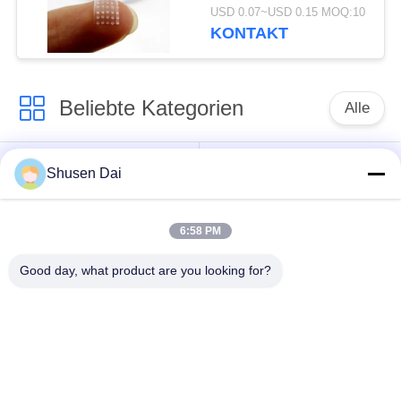
Klebebandnetznetz für
USD 0.07~USD 0.15 MOQ:10
Fenster Klebeband
KONTAKT
Beliebte Kategorien
Alle
Haken und
Plastikhaken und
Shusen Dai
Schleifenband
Schleife
6:58 PM
Kundenspezifische
Klebender Haken und
Haken-und Schleifen-
Good day, what product are you looking for?
Schleifen-Band
Flecken
Haken und Schleifen-
Haken-und Schleifen-
Kabelbinder
Bügel