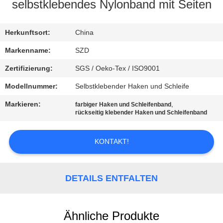
selbstklebendes Nylonband mit Seiten
KONTAKT
MIT
Herkunftsort:
China
UNS
Markenname:
SZD
Zertifizierung:
SGS / Oeko-Tex / ISO9001
NEUIGKEITEN
Modellnummer:
Selbstklebender Haken und Schleife
Markieren:
,
farbiger Haken und Schleifenband
BITTE UM
rückseitig klebender Haken und Schleifenband
EIN
KONTAKT!
ANGEBOT
SITEMAP
DETAILS ENTFALTEN
DATENSCHUTZRICHTLINIE
Ähnliche Produkte