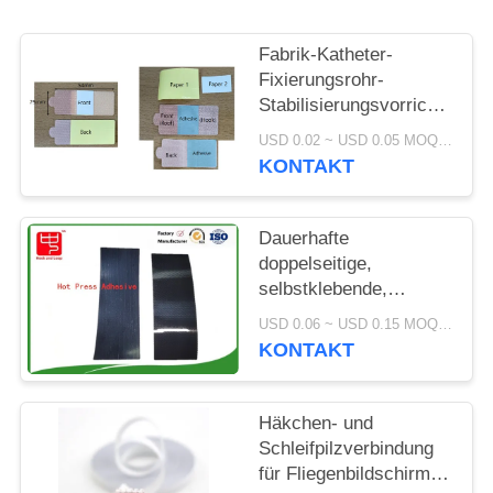
Fabrik-Katheter-
Fixierungsrohr-
Stabilisierungsvorrichtung-
Halter-Klettband mit
USD 0.02 ~ USD 0.05 MOQ:500 STÜCK
Rückenkleber
KONTAKT
Dauerhafte
doppelseitige,
selbstklebende,
warmschmelzende,
USD 0.06 ~ USD 0.15 MOQ:500 STÜCK
flexible Schleife und
KONTAKT
Haken für Fitness-
Tracker und
medizinische
Häkchen- und
Wearables
Schleifpilzverbindung
für Fliegenbildschirm