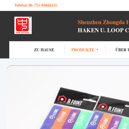
Telefon:
86-755-84666111
Shenzhen Zhongda H
HAKEN U. LOOP 
ZU HAUSE
PRODUKTE
ÜBER 