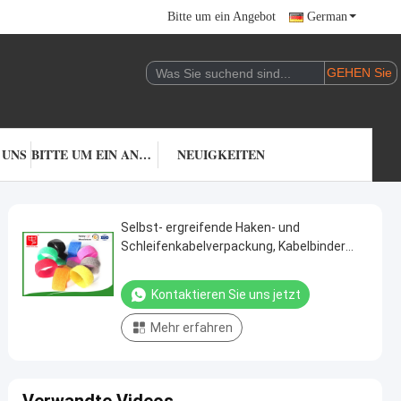
Bitte um ein Angebot
German
 UNS
BITTE UM EIN ANGEBOT
NEUIGKEITEN
Selbst- ergreifende Haken- und
Schleifenkabelverpackung, Kabelbinder
25mm der hohen Temperatur Breiten-
Polyester
Kontaktieren Sie uns jetzt
Mehr erfahren