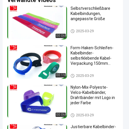
Verwandte Videos
Selbstverschließbare
Kabelbindungen,
angepasste Größe
Haken und Schleifen-Kabelbind
2025-03-29
er
00:06
Form-Haken-Schleifen-
Kabelbinder-
selbstklebende Kabel-
Verpackung 150mm
Längen-T
Haken und Schleifen-Kabelbind
00:19
2025-03-29
er
Nylon-Mix-Polyeste-
Velco-Kabelbänder,
Drahtbänder mit Logo in
jeder Farbe
Haken und Schleifen-Kabelbind
00:06
2025-03-29
er
Justierbare Kabelbinder-