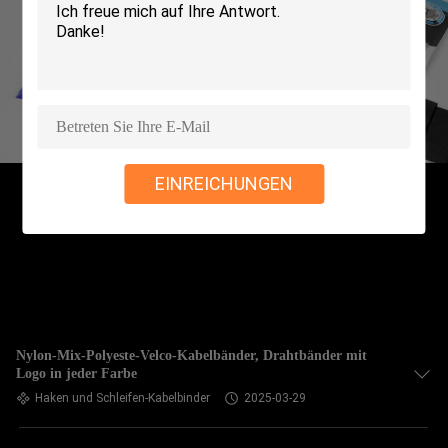
KONTAKT
MIT
UNS
NEUIGKEITEN
EINREICHUNGEN
BITTE UM
EIN
ANGEBOT
SITEMAP
Nylon-Mix-Polyeste-Velco-Kabelbänder, Drahtbänder mit
Logo in jeder Farbe
Haken und Schleifen-Kabelbinder
2025-03-29
DATENSCHUTZRICHTLINIE