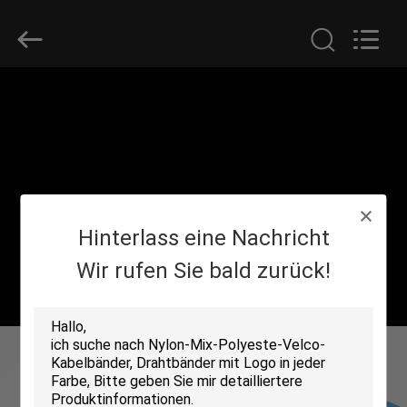
Zhongda
Hook
&
Loop
Co.,
Ltd.
All
Rights
ZU
Reserved.
HAUSE
PRODUKTE
Hinterlass eine Nachricht
ÜBER
UNS
Wir rufen Sie bald zurück!
WERKSBESICHTIGUNG
QUALITÄTSKONTROLLE