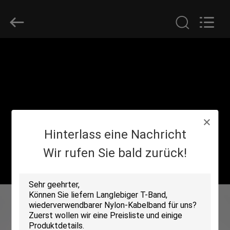
Zhongda
Hook
&
Loop
Co.,
Ltd.
All
Rights
ZU
Reserved.
HAUSE
PRODUKTE
Hinterlass eine Nachricht
ÜBER
UNS
Wir rufen Sie bald zurück!
WERKSBESICHTIGUNG
QUALITÄTSKONTROLLE