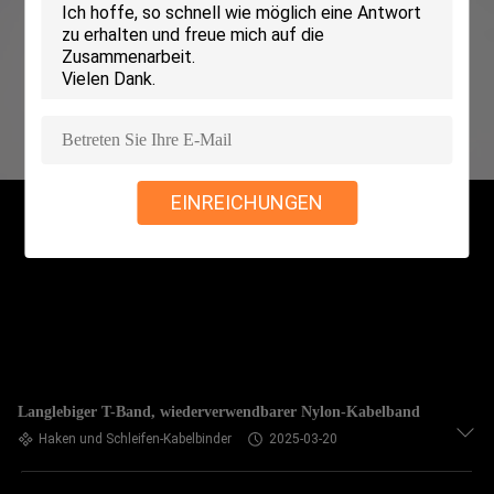
KONTAKT
MIT
UNS
NEUIGKEITEN
EINREICHUNGEN
BITTE UM
EIN
ANGEBOT
SITEMAP
Langlebiger T-Band, wiederverwendbarer Nylon-Kabelband
Haken und Schleifen-Kabelbinder
2025-03-20
DATENSCHUTZRICHTLINIE